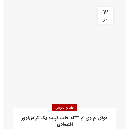
12
آذر
نقد و بررسی
موتور ام وی ام x33: قلب تپنده یک کراس‌اوور
اقتصادی