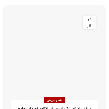
01
آذر
نقد و بررسی
میزان باد لاستیک ام وی ام x33: راهنمای جامع