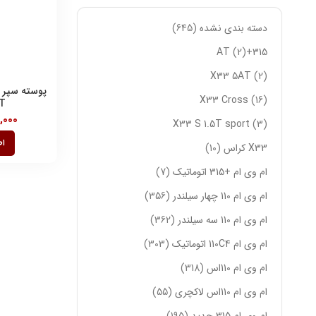
دسته بندی نشده
645
2
315+AT
X33 5AT
2
X33 Cross
16
T
,000
X33 S 1.5T sport
3
اط
X33 کراس
10
ام وی ام +315 اتوماتیک
7
ام وی ام 110 چهار سیلندر
356
ام وی ام 110 سه سیلندر
362
ام وی ام 110C4 اتوماتیک
303
ام وی ام 110اس
318
ام وی ام 110اس لاکچری
55