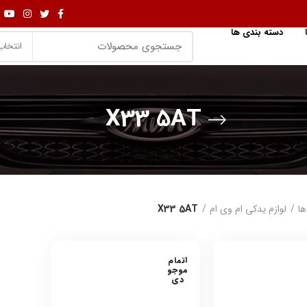
دسته بندی ها
انتخاب
X33 5AT
ها
لوازم یدکی ام وی ام
X33 5AT
اتمام
موجو
دی