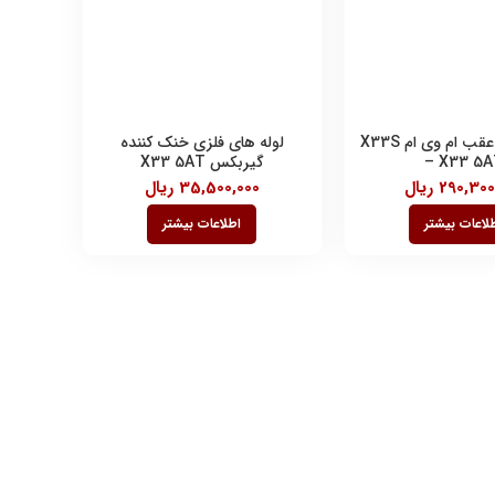
پوسته سپر عقب ام وی ام X33S
لوله های فلزی خنک کننده
– X33 5A
گیربکس X33 5AT
290,300
ریال
35,500,000
ریال
لاعات بیشتر
اطلاعات بیشتر