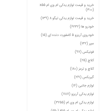
خرید و قیمت لوازم یدکی ام وی ام x55
300
خرید و قیمت لوازم یدکی تیگو 8
139
خودرو ها
6232
خودروی آریزو 5 کامفورت دنده ای
15
سپر
132
فونیکس
97
کلاچ
25
کلاچ و ترمز
180
گیربکس
261
لوازم جانبی
16
لوازم یدکی آریزو
787
لوازم یدکی ام وی ام
3255
لوازم یدکی ام وی ام 315
590