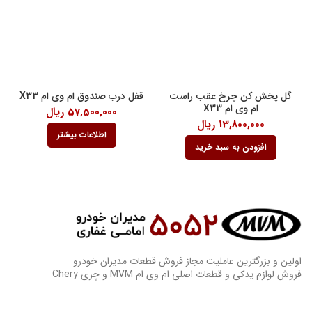
گل پخش کن چرخ عقب راست
قفل درب صندوق ام وی ام X33
ام وی ام X33
57,500,000
ریال
13,800,000
ریال
اطلاعات بیشتر
افزودن به سبد خرید
اولین و بزرگترین عاملیت مجاز فروش قطعات مدیران خودرو
فروش لوازم یدکی و قطعات اصلی ام وی ام MVM و چری Chery