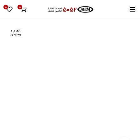
0
0
اتمام م
وجودی