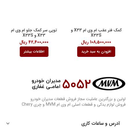
کمک فنر عقب ام وی ام X33 و
توپی سر کمک جلو ام وی ام
X33S
X33 و X33S
108,500,000
ریال
42,400,000
ریال
افزودن به سبد خرید
اطلاعات بیشتر
اولین و بزرگترین عاملیت مجاز فروش قطعات مدیران خودرو
فروش لوازم یدکی و قطعات اصلی ام وی ام MVM و چری Chery
آدرس و ساعات کاری