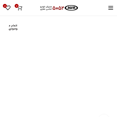
0
0
اتمام م
وجودی