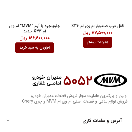
قفل درب صندوق ام وی ام X33
جلوپنجره با آرم “MVM” ام وی
ام X33 جدید
57,500,000
ریال
166,600,000
ریال
اطلاعات بیشتر
افزودن به سبد خرید
اولین و بزرگترین عاملیت مجاز فروش قطعات مدیران خودرو
فروش لوازم یدکی و قطعات اصلی ام وی ام MVM و چری Chery
آدرس و ساعات کاری