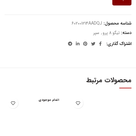
شناسه محصول:
602001214AADQJ
دسته:
تیگو 8 پرو
,
سپر
اشتراک گذاری
محصولات مرتبط
اتمام موجودی