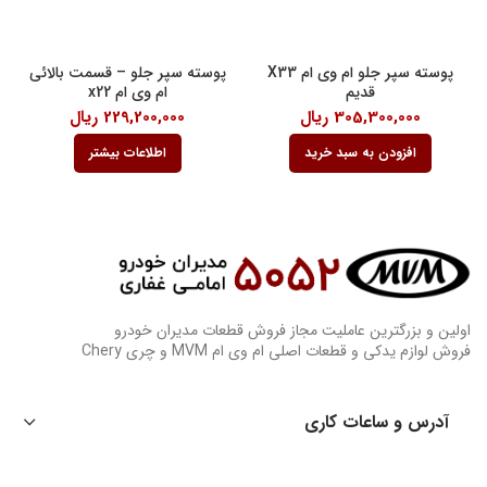
پوسته سپر جلو ام وی ام X33
پوسته سپر جلو – قسمت بالائی
قدیم
ام وی ام x22
305,300,000
ریال
229,200,000
ریال
افزودن به سبد خرید
اطلاعات بیشتر
اولین و بزرگترین عاملیت مجاز فروش قطعات مدیران خودرو
فروش لوازم یدکی و قطعات اصلی ام وی ام MVM و چری Chery
آدرس و ساعات کاری