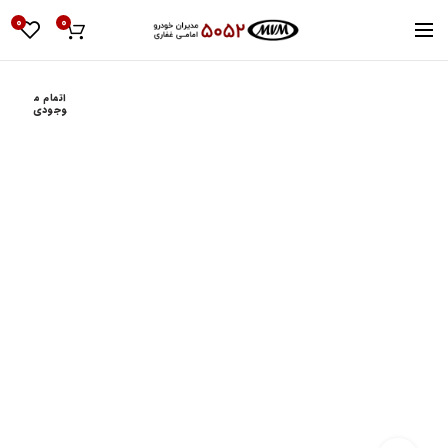
0
0
اتمام م
وجودی