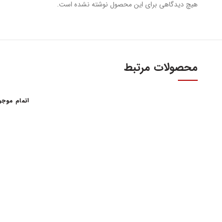
هیچ دیدگاهی برای این محصول نوشته نشده است.
محصولات مرتبط
اتمام موج
آدرس و س
اولین و بزرگترین عاملیت مجاز فروش قطعات مدیران
خودرو
تهران، میدا
فروش لوازم یدکی و قطعات اصلی ام وی ام MVM و
آهنین، پلاک 29
چری Chery
تلفن : ۳۴۱۰۳ (۰۲۱)
واحد فروش اینت
شنبه تا چهارشنبه 9 الی 