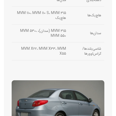
دسته‌بندی
مدل‌ها
MVM 110، MVM 110 S، MVM 315
هاچ‌بک‌ها
هاچ‌بک
MVM 315 (سدان)، MVM 530،
سدان‌ها
MVM 550
شاسی‌بلندها/
MVM X22، MVM X33، MVM
کراس‌اوورها
X55