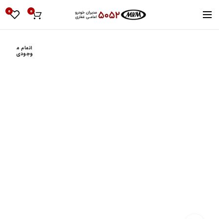
0
0
اتمام م
وجودی