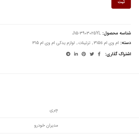
ثبت
شناسه محصول:
J15-3903025YL
دسته:
ام وی ام 315s
,
تزئینات
,
لوازم یدکی ام وی ام 315
اشتراک گذاری
چری
مدیران خودرو