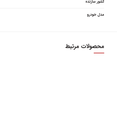
کشور سازنده
مدل خودرو
محصولات مرتبط
آدرس و س
اولین و بزرگترین عاملیت مجاز فروش قطعات مدیران
خودرو
تهران، میدا
فروش لوازم یدکی و قطعات اصلی ام وی ام MVM و
آهنین، پلاک 29
چری Chery
تلفن : ۳۴۱۰۳ (۰۲۱)
واحد فروش اینت
شنبه تا چهارشنبه 9 الی 