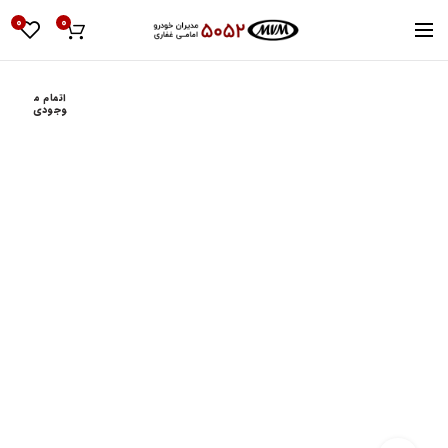
0
0
اتمام م
وجودی