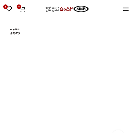
0
0
اتمام م
وجودی