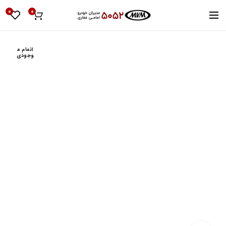
0
0
اتمام م
وجودی