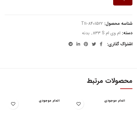
شناسه محصول:
T11-8401522
دسته:
ام وی ام x33 S
,
بدنه
اشتراک گذاری
محصولات مرتبط
اتمام موجودی
اتمام موجودی