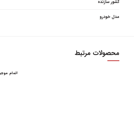
کشور سازنده
مدل خودرو
محصولات مرتبط
اتمام موج
آدرس و س
اولین و بزرگترین عاملیت مجاز فروش قطعات مدیران
خودرو
تهران، میدا
فروش لوازم یدکی و قطعات اصلی ام وی ام MVM و
آهنین، پلاک 29
چری Chery
تلفن : ۳۴۱۰۳ (۰۲۱)
واحد فروش اینت