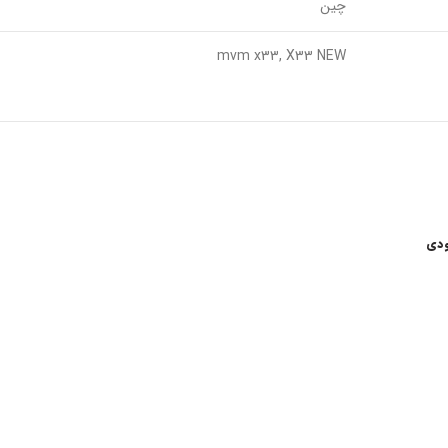
چین
mvm x33, X33 NEW
ودی
اعات کاری
لینک های مفید
شرایط و قوانین خرید کالا
ن امام خمینی، خیابان اکباتان، کوچه
قانون حمایت از حقوق مصرف کنندگان
آیین نامه اجرایی حمایت از حقوق مصر
رنتی داخلی 2