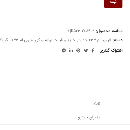
ثبت
شناسه محصول:
QR523-1701402
دسته:
ام وی ام x33 جدید
,
خرید و قیمت لوازم یدکی ام وی ام x33
,
گیرب
اشتراک گذاری
چری
مدیران خودرو