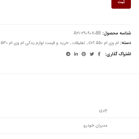
ثبت
شناسه محصول:
A21-2909070BB
دسته:
ام وی ام 550 cvt
,
تعلیقات
,
خرید و قیمت لوازم یدکی ام وی ام 530
اشتراک گذاری
چری
مدیران خودرو