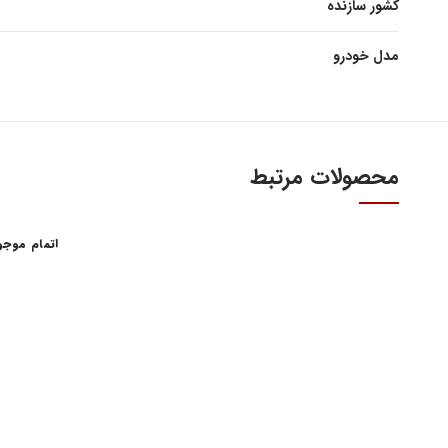
کشور سازنده
مدل خودرو
محصولات مرتبط
اتمام موج
آدرس و س
اولین و بزرگترین عاملیت مجاز فروش قطعات مدیران
خودرو
تهران، میدا
فروش لوازم یدکی و قطعات اصلی ام وی ام MVM و
آهنین، پلاک 29
چری Chery
تلفن : ۳۴۱۰۳ (۰۲۱)
واحد فروش اینت