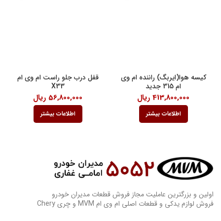
کیسه هوا(ایربگ) راننده ام وی
قفل درب جلو راست ام وی ام
ام 315 جدید
X33
413,800,000
ریال
56,800,000
ریال
اطلاعات بیشتر
اطلاعات بیشتر
اولین و بزرگترین عاملیت مجاز فروش قطعات مدیران خودرو
فروش لوازم یدکی و قطعات اصلی ام وی ام MVM و چری Chery