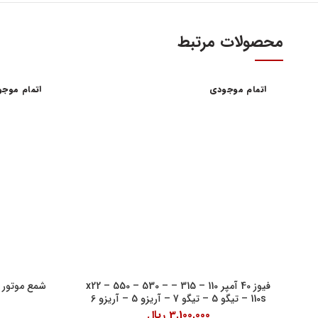
محصولات مرتبط
اتمام موجودی
اتمام موج
آدرس و س
اولین و بزرگترین عاملیت مجاز فروش قطعات مدیران
خودرو
تهران، میدا
فروش لوازم یدکی و قطعات اصلی ام وی ام MVM و
آهنین، پلاک 29
چری Chery
تلفن : ۳۴۱۰۳ (۰۲۱)
واحد فروش اینت
شنبه تا چهارشنبه 9 الی 
پنچشنبه ها 9 الی 14:30
فیوز 40 آمپر 110 – 315 – x22 – 550 – 530 –
شمع موتور تیگو 7 – آریزو 5 – 
110s – تیگو 5 – تیگو 7 – آریزو 5 – آریزو 6
جمعه ها 9 الی 14
3,100,000
ریال