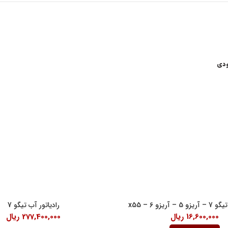
ودی
اعات کاری
لینک های مفید
شرایط و قوانین خرید کالا
ن امام خمینی، خیابان اکباتان، کوچه
قانون حمایت از حقوق مصرف کنندگان
آیین نامه اجرایی حمایت از حقوق مصر
رنتی داخلی 2
درباره ما
18:30
آریزو 6 – x55
رادیاتور آب تیگو 7
16,600,000
ریال
277,400,000
ریال