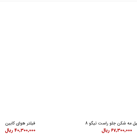
اعات کاری
لینک های مفید
شرایط و قوانین خرید کالا
ن امام خمینی، خیابان اکباتان، کوچه
قانون حمایت از حقوق مصرف کنندگان
آیین نامه اجرایی حمایت از حقوق مصر
رنتی داخلی 2
درباره ما
18:30
یل مه شکن جلو راست تیگو 8
فیلتر هوای کابین
67,300,000
ریال
40,300,000
ریال