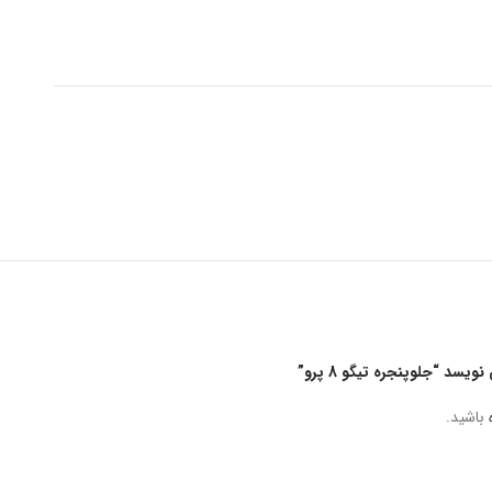
د “جلوپنجره تیگو 8 پرو”
باشید.