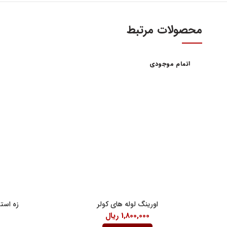
محصولات مرتبط
اتمام موجودی
آدرس و س
اولین و بزرگترین عاملیت مجاز فروش قطعات مدیران
خودرو
تهران، میدا
فروش لوازم یدکی و قطعات اصلی ام وی ام MVM و
آهنین، پلاک 29
چری Chery
تلفن : ۳۴۱۰۳ (۰۲۱)
واحد فروش اینت
شنبه تا چهارشنبه 9 الی 
پنچشنبه ها 9 الی 14:30
اورینگ لوله های کولر
زه است
جمعه ها 9 الی 14
1,800,000
ریال