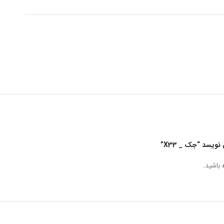
ویسد “جک _ X33”
باشید.