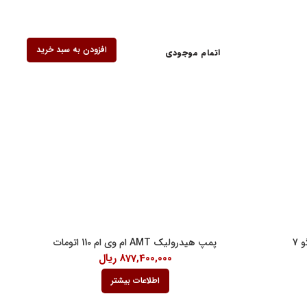
افزودن به سبد خرید
افزودن به سبد خرید
اتمام موجودی
ف کنندگان
 7
پمپ هیدرولیک AMT ام وی ام 110 اتومات
877,400,000
ریال
اطلاعات بیشتر