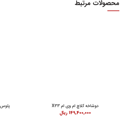
محصولات مرتبط
آدرس و س
اولین و بزرگترین عاملیت مجاز فروش قطعات مدیران
خودرو
تهران، میدا
فروش لوازم یدکی و قطعات اصلی ام وی ام MVM و
آهنین، پلاک 29
چری Chery
تلفن : ۳۴۱۰۳ (۰۲۱)
واحد فروش اینت
شنبه تا چهارشنبه 9 الی 
پنچشنبه ها 9 الی 14:30
دوشاخه کلاچ ام وی ام X33
پلوس چپ ا
جمعه ها 9 الی 14
149,400,000
ریال
ک