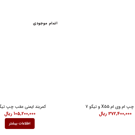
اتمام موجودی
اعات کاری
لینک های مفید
شرایط و قوانین خرید کالا
ن امام خمینی، خیابان اکباتان، کوچه
قانون حمایت از حقوق مصرف کنندگان
آیین نامه اجرایی حمایت از حقوق مصر
رنتی داخلی 2
درباره ما
18:30
م وی ام X55 و تیگو 7
کمربند ایمنی عقب چپ تیگو
372,400,000
ریال
105,200,000
ریال
اطلاعات بیشتر
لیه حقوق مادی و معنوی این سایت محفوظ است.طراحی شده توسط
شرکت دیمانو