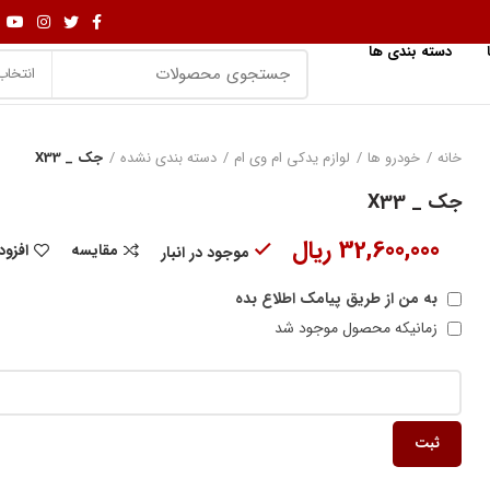
دسته بندی ها
انتخاب
خانه
خودرو ها
لوازم یدکی ام وی ام
دسته بندی نشده
جک _ X33
جک _ X33
32,600,000
ریال
مقایسه
افزود
موجود در انبار
به من از طریق پیامک اطلاع بده
زمانیکه محصول موجود شد
ثبت