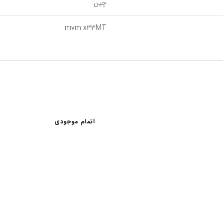
چین
mvm x33MT
اتمام موجودی
اعات کاری
لینک های مفید
شرایط و قوانین خرید کالا
ن امام خمینی، خیابان اکباتان، کوچه
قانون حمایت از حقوق مصرف کنندگان
آیین نامه اجرایی حمایت از حقوق مصر
رنتی داخلی 2