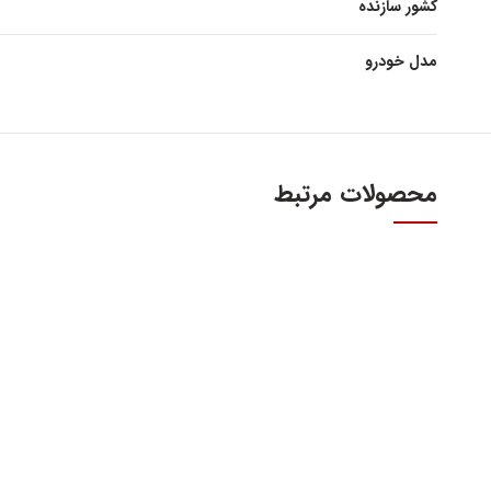
کشور سازنده
مدل خودرو
محصولات مرتبط
آدرس و س
اولین و بزرگترین عاملیت مجاز فروش قطعات مدیران
خودرو
تهران، میدا
فروش لوازم یدکی و قطعات اصلی ام وی ام MVM و
آهنین، پلاک 29
چری Chery
تلفن : ۳۴۱۰۳ (۰۲۱)
واحد فروش اینت