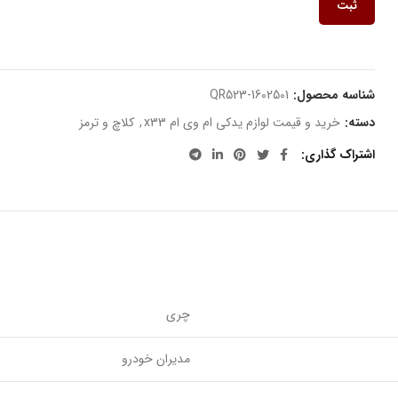
ثبت
شناسه محصول:
QR523-1602501
دسته:
خرید و قیمت لوازم یدکی ام وی ام x33
,
کلاچ و ترمز
اشتراک گذاری
چری
مدیران خودرو