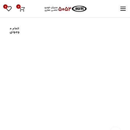
0
0
اتمام م
وجودی