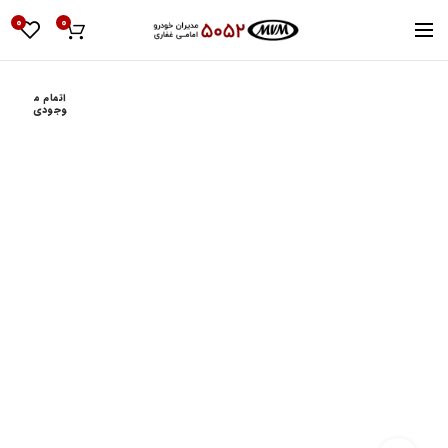
0
0
اتمام م
وجودی