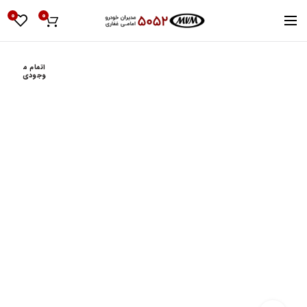
0
0
اتمام م
وجودی