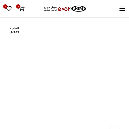
0
0
اتمام م
وجودی