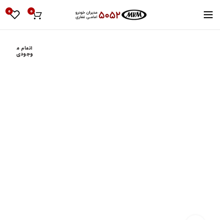
0
0
اتمام م
وجودی