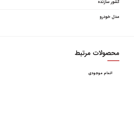
کشور سازنده
مدل خودرو
محصولات مرتبط
اتمام موجودی
آدرس و س
اولین و بزرگترین عاملیت مجاز فروش قطعات مدیران
خودرو
تهران، میدا
فروش لوازم یدکی و قطعات اصلی ام وی ام MVM و
آهنین، پلاک 29
چری Chery
تلفن : ۳۴۱۰۳ (۰۲۱)
واحد فروش اینت