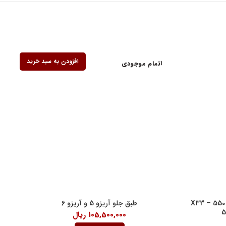
افزودن به سبد خرید
اتمام موجودی
ف کنندگان
کاسه نمد گاید سوپاپ 315 – 530 – 550 – X33
طبق جلو آریزو 5 و آریزو 6
105,500,000
ریال