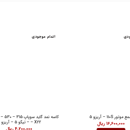
ودی
اتمام موجودی
اعات کاری
لینک های مفید
شرایط و قوانین خرید کالا
ن امام خمینی، خیابان اکباتان، کوچه
قانون حمایت از حقوق مصرف کنندگان
آیین نامه اجرایی حمایت از حقوق مصر
رنتی داخلی 2
درباره ما
18:30
موتور 110S – آریزو 5
– X22 – تیگو 5 – آریزو 5
16,600,000
ریال
4,200,000
ریال