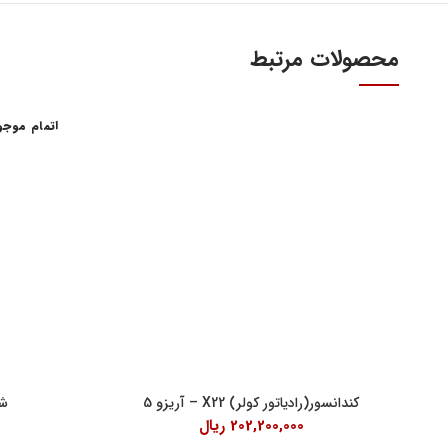
محصولات مرتبط
اتمام موج
آدرس و س
اولین و بزرگترین عاملیت مجاز فروش قطعات مدیران
خودرو
تهران، میدا
فروش لوازم یدکی و قطعات اصلی ام وی ام MVM و
آهنین، پلاک 29
چری Chery
تلفن : ۳۴۱۰۳ (۰۲۱)
واحد فروش اینت
شنبه تا چهارشنبه 9 الی 
پنچشنبه ها 9 الی 14:30
کندانسور(رادیاتور کولر) X22 – آریزو 5
شمع 
202,200,000
ریال
جمعه ها 9 الی 14