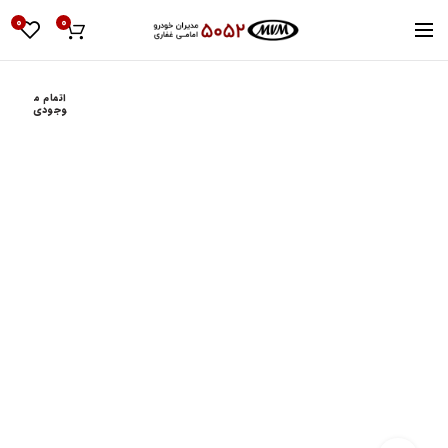
0
0
اتمام م
وجودی