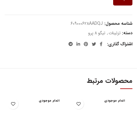
شناسه محصول:
609000628AADQJ
دسته:
تزئینات
,
تیگو 8 پرو
اشتراک گذاری
محصولات مرتبط
اتمام موجودی
اتمام موجودی