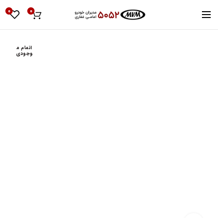
0
0
اتمام م
وجودی