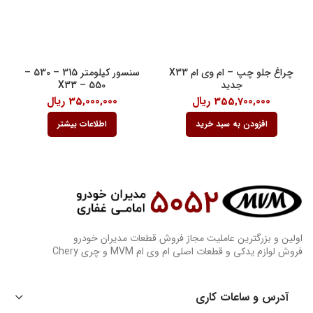
چراغ جلو چپ – ام وی ام X33
سنسور کیلومتر 315 – 530 –
جدید
550 – X33
355,700,000
ریال
35,000,000
ریال
افزودن به سبد خرید
اطلاعات بیشتر
اولین و بزرگترین عاملیت مجاز فروش قطعات مدیران خودرو
فروش لوازم یدکی و قطعات اصلی ام وی ام MVM و چری Chery
آدرس و ساعات کاری