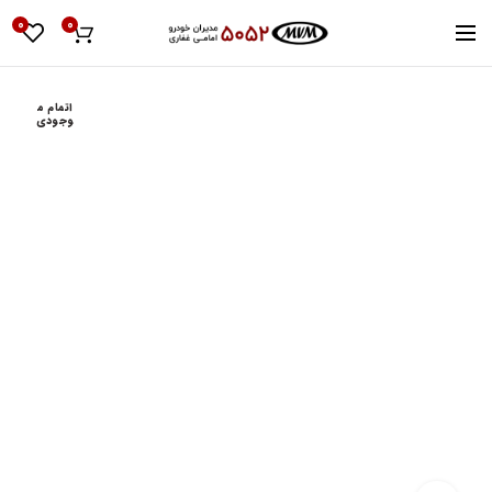
0
0
اتمام م
وجودی