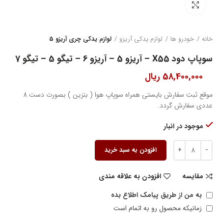
بزرگنمایی تصویر
خانه
خودرو ها
لوازم یدکی آریزو
لوازم یدکی چری آریزو 5
سوپاپ دود X55 – آریزو 5 – آریزو 6 – تیگو 5 – تیگو 7
58,400,000
ریال
موقع ثبت سفارش بایستی همراه سوپاپ هوا ( بنزین ) بصورت دست 8
عددی سفارش گردد.
موجود در انبار
افزودن به سبد خرید
مقایسه
افزودن به علاقه مندی
به من از طریق پیامک اطلاع بده
زمانیکه محصول رو به اتمام است