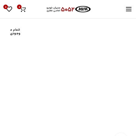
0
0
اتمام م
وجودی