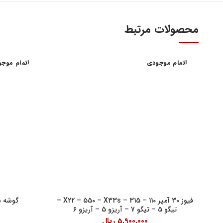
محصولات مرتبط
اتمام موجودی
اتمام موج
آدرس و س
اولین و بزرگترین عاملیت مجاز فروش قطعات مدیران
خودرو
تهران، میدا
فروش لوازم یدکی و قطعات اصلی ام وی ام MVM و
آهنین، پلاک 29
چری Chery
تلفن : ۳۴۱۰۳ (۰۲۱)
واحد فروش اینت
شنبه تا چهارشنبه 9 الی 
پنچشنبه ها 9 الی 14:30
فیوز 30 آمپر 110 – 315 – X22 – 550 – X33s –
گوشه س
تیگو 5 – تیگو 7 – آریزو 5 – آریزو 6
جمعه ها 9 الی 14
5,900,000
ریال