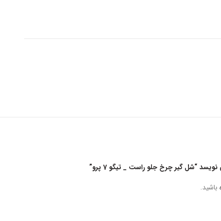
یسد “شل گیر چرخ جلو راست _ تیگو 7 پرو”
باشید.