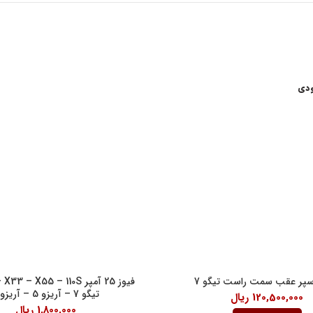
ودی
اعات کاری
لینک های مفید
شرایط و قوانین خرید کالا
ن امام خمینی، خیابان اکباتان، کوچه
قانون حمایت از حقوق مصرف کنندگان
آیین نامه اجرایی حمایت از حقوق مصر
رنتی داخلی 2
درباره ما
18:30
پر عقب سمت راست تیگو 7
تیگو 7 – آریزو 5 – آریزو 6
120,500,000
ریال
1,800,000
ریال