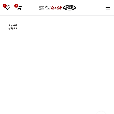
0
0
اتمام م
وجودی