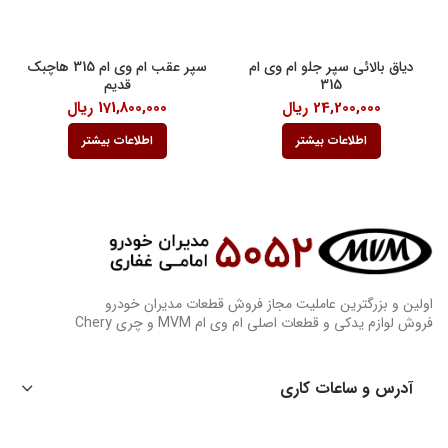
دیاق بالائی سپر جلو ام وی ام
سپر عقب ام وی ام 315 هاچبک
315
قدیم
24,200,000
ریال
171,800,000
ریال
اطلاعات بیشتر
اطلاعات بیشتر
اولین و بزرگترین عاملیت مجاز فروش قطعات مدیران خودرو
فروش لوازم یدکی و قطعات اصلی ام وی ام MVM و چری Chery
آدرس و ساعات کاری