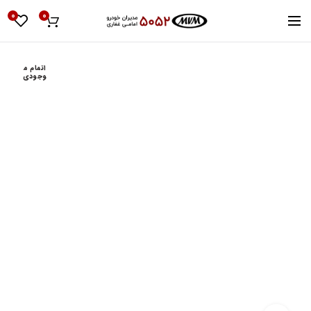
0
0
اتمام م
وجودی