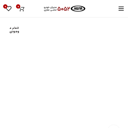
0
0
اتمام م
وجودی