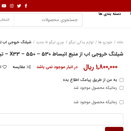
دسته بندی ها
انتخاب
خانه
خودرو ها
لوازم یدکی تیگو
چری تیگو 5 جدید
شیلنگ خروجی اب از منبع انبساط 30
شیلنگ خروجی اب از منبع انبساط 530 – 550 – X33 – تیگو 5
1,800,000
ریال
در انبار موجود نمی باشد
مقایسه
ا
به من از طریق پیامک اطلاع بده
زمانیکه محصول موجود شد
زمانیکه محصول موجود شد