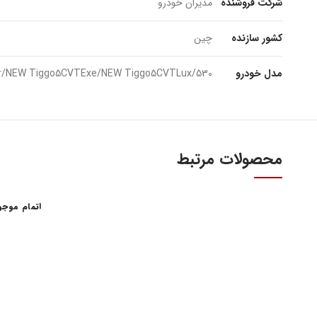
شرکت فروشنده
مدیران خودرو
کشور سازنده
چین
مدل خودرو
530/X33/X33MT/X33CVT/550CVT/550MT/Tiggo5CVTExc/Tiggo5CVTLux/X33sSPORT/X33s/X33s Double Color/NEW Tiggo5CVTExe/NEW Tiggo5CVTLux
محصولات مرتبط
اتمام موج
آدرس و س
اولین و بزرگترین عاملیت مجاز فروش قطعات مدیران
خودرو
تهران، میدا
فروش لوازم یدکی و قطعات اصلی ام وی ام MVM و
آهنین، پلاک 29
چری Chery