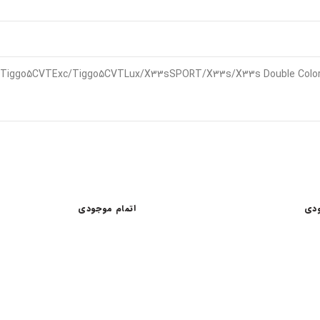
ودی
اتمام موجودی
اعات کاری
لینک های مفید
شرایط و قوانین خرید کالا
ن امام خمینی، خیابان اکباتان، کوچه
قانون حمایت از حقوق مصرف کنندگان