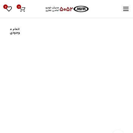
0
0
اتمام م
وجودی