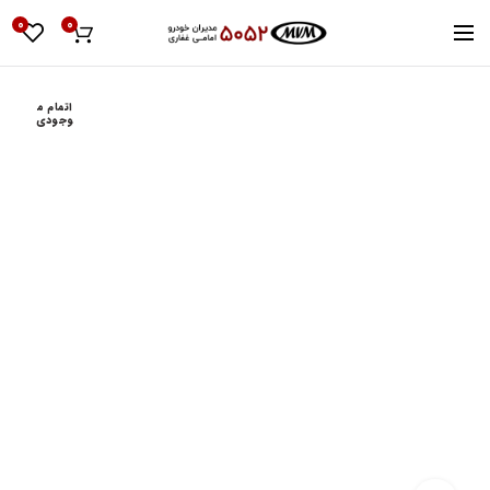
0
0
اتمام م
وجودی