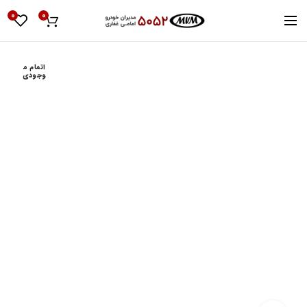
0
0
اتمام م
وجودی