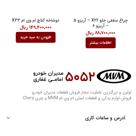
چراغ سقفی جلو X22 – آریزو 5
دوشاخه کلاچ ام وی ام X33
– آریزو 6
149,400,000
ریال
88,700,000
ریال
افزودن به سبد خرید
اطلاعات بیشتر
اولین و بزرگترین عاملیت مجاز فروش قطعات مدیران خودرو
فروش لوازم یدکی و قطعات اصلی ام وی ام MVM و چری Chery
آدرس و ساعات کاری