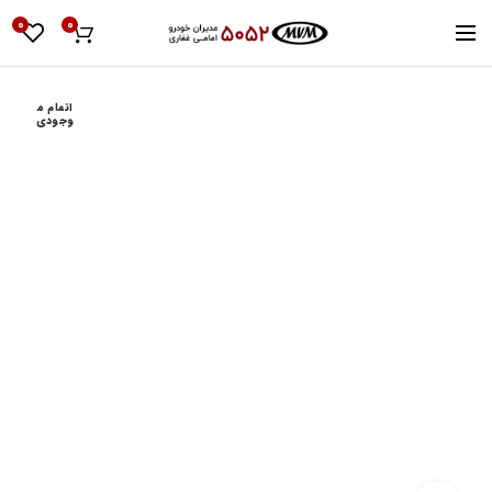
0
0
اتمام م
وجودی