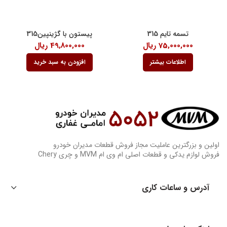
تسمه تایم 315
پیستون با گژینپین315
75,000,000
ریال
49,800,000
ریال
اطلاعات بیشتر
افزودن به سبد خرید
اولین و بزرگترین عاملیت مجاز فروش قطعات مدیران خودرو
فروش لوازم یدکی و قطعات اصلی ام وی ام MVM و چری Chery
آدرس و ساعات کاری