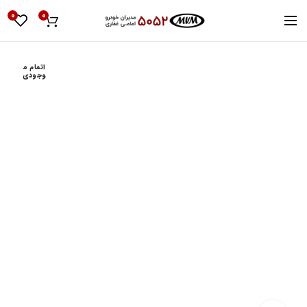
0
0
اتمام م
وجودی