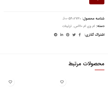
شناسه محصول:
J00-5402730
دسته:
ام وی ام 110اس
,
تزئینات
اشتراک گذاری
محصولات مرتبط