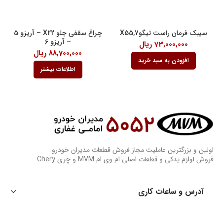
سیبک فرمان راست تیگو7,X55
چراغ سقفی جلو X22 – آریزو 5
– آریزو 6
73,000,000
ریال
88,700,000
ریال
افزودن به سبد خرید
اطلاعات بیشتر
اولین و بزرگترین عاملیت مجاز فروش قطعات مدیران خودرو
فروش لوازم یدکی و قطعات اصلی ام وی ام MVM و چری Chery
آدرس و ساعات کاری