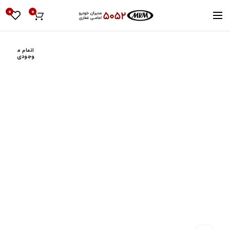
0
0
اتمام م
وجودی