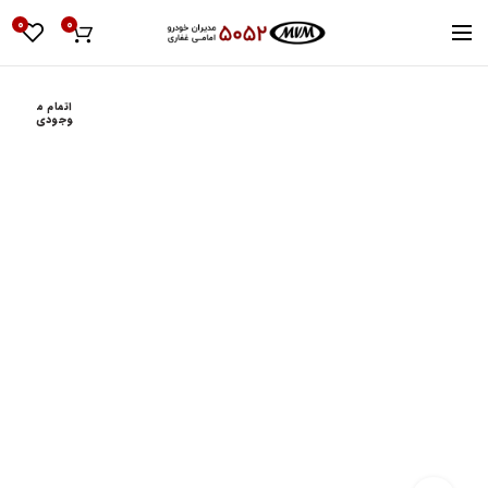
0
0
اتمام م
وجودی