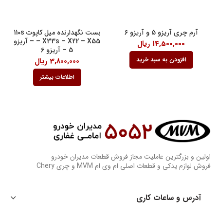
آرم چری آریزو 5 و آریزو 6
بست نگهدارنده میل کاپوت 110s
– X33s – X22 – X55 – آریزو
14,500,000
ریال
5 – آریزو 6
افزودن به سبد خرید
3,800,000
ریال
اطلاعات بیشتر
اولین و بزرگترین عاملیت مجاز فروش قطعات مدیران خودرو
فروش لوازم یدکی و قطعات اصلی ام وی ام MVM و چری Chery
آدرس و ساعات کاری