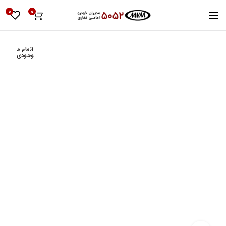
0
0
اتمام م
وجودی