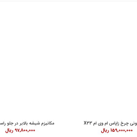
اعات کاری
لینک های مفید
شرایط و قوانین خرید کالا
ن امام خمینی، خیابان اکباتان، کوچه
قانون حمایت از حقوق مصرف کنندگان
آیین نامه اجرایی حمایت از حقوق مصر
رنتی داخلی 2
درباره ما
18:30
نی چرخ زاپاس ام وی ام X33
مکانیزم شیشه بالابر در جلو راست 
159,000,000
ریال
97,800,000
ریال