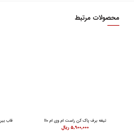
محصولات مرتبط
آدرس و س
اولین و بزرگترین عاملیت مجاز فروش قطعات مدیران
خودرو
تهران، میدا
فروش لوازم یدکی و قطعات اصلی ام وی ام MVM و
آهنین، پلاک 29
چری Chery
تلفن : ۳۴۱۰۳ (۰۲۱)
واحد فروش اینت
شنبه تا چهارشنبه 9 الی 
پنچشنبه ها 9 الی 14:30
جمعه ها 9 الی 14
تیغه برف پاک کن راست ام وی ام 110
قاب بیرو
5,900,000
ریال