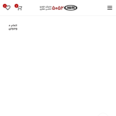
0
0
اتمام م
وجودی