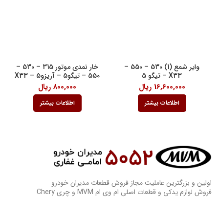
وایر شمع (1) 530 – 550 –
خار نمدی موتور 315 – 530 –
X33 – تیگو 5
550 – تیگو5 – آریزو5 – X33
16,600,000
ریال
800,000
ریال
اطلاعات بیشتر
اطلاعات بیشتر
اولین و بزرگترین عاملیت مجاز فروش قطعات مدیران خودرو
فروش لوازم یدکی و قطعات اصلی ام وی ام MVM و چری Chery