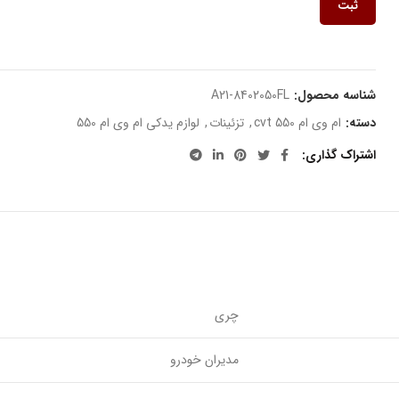
ثبت
شناسه محصول:
A21-8402050FL
دسته:
ام وی ام 550 cvt
,
تزئینات
,
لوازم یدکی ام وی ام 550
اشتراک گذاری
چری
مدیران خودرو