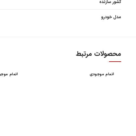
کشور سازنده
مدل خودرو
محصولات مرتبط
اتمام موجودی
اتمام موج
آدرس و س
اولین و بزرگترین عاملیت مجاز فروش قطعات مدیران
خودرو
تهران، میدا
فروش لوازم یدکی و قطعات اصلی ام وی ام MVM و
آهنین، پلاک 29
چری Chery
تلفن : ۳۴۱۰۳ (۰۲۱)